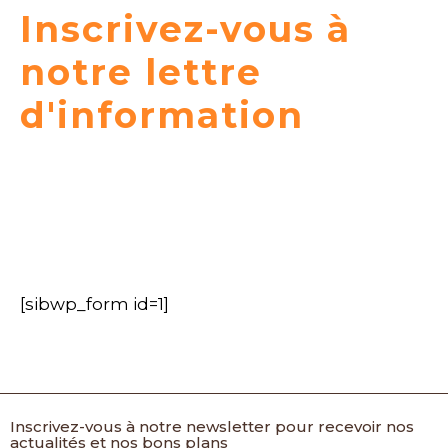
Inscrivez-vous à
notre lettre
d'information
Restons en contact ! Vous recevrez nos bons
plans et autres offres promotionnelles, toute
l'actualité de Gayral Reynier et de la Distillerie du
Champsaur
[sibwp_form id=1]
Inscrivez-vous à notre newsletter pour recevoir nos
actualités et nos bons plans