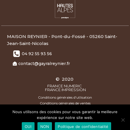
MAISON REYNIER - Pont-du-Fossé - 05260 Saint-
Jean-Saint-Nicolas
04 92 55 93 56
contact@gayralreynier.fr
© 2020
FRANCE NUMERIC
FRANCE IMPRESSION
Conditions générales d'utlisation
Conditions générales de ventes
Nous utilisons des cookies pour vous garantir la meilleure
expérience sur notre site web.
photos non contractuelles - * Produit issu de l'Agriculture
OUI
NON
Politique de confidentialité
Biologique certifié par FR-BIO-01 - Marque Esprit Parc National