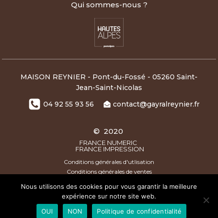
Qui sommes-nous ?
MAISON REYNIER - Pont-du-Fossé - 05260 Saint-
Jean-Saint-Nicolas
04 92 55 93 56
contact@gayralreynier.fr
© 2020
FRANCE NUMERIC
FRANCE IMPRESSION
Conditions générales d'utlisation
Conditions générales de ventes
Nous utilisons des cookies pour vous garantir la meilleure
expérience sur notre site web.
photos non contractuelles - * Produit issu de l'Agriculture
OUI
NON
Politique de confidentialité
Biologique certifié par FR-BIO-01 - Marque Esprit Parc National