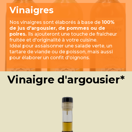
Vinaigres
Nos vinaigres sont élaborés à base de
100%
de jus d'argousier, de pommes ou de
poires.
Ils ajouteront une touche de fraîcheur
fruitée et d'originalité à votre cuisine.
Idéal pour assaisonner une salade verte, un
tartare de viande ou de poisson, mais aussi
pour élaborer un confit d'oignons.
Vinaigre d'argousier*